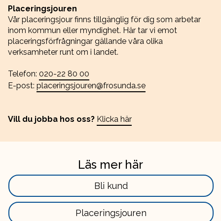
Placeringsjouren
Vår placeringsjour finns tillgänglig för dig som arbetar
inom kommun eller myndighet. Här tar vi emot
placeringsförfrågningar gällande våra olika
verksamheter runt om i landet.
Telefon:
020-22 80 00
E-post:
placeringsjouren@frosunda.se
Vill du jobba hos oss?
Klicka här
Läs mer här
Läs
Bli kund
mer
här
Läs
Placeringsjouren