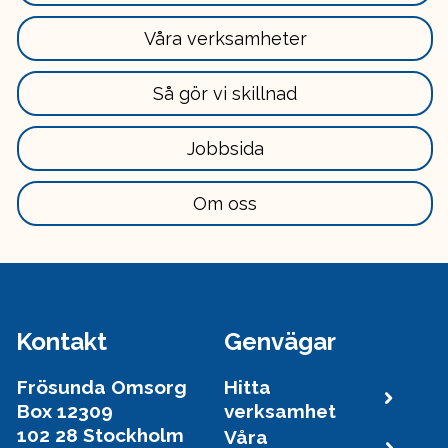
mer
här
Läs
Våra verksamheter
mer
här
Läs
Så gör vi skillnad
mer
här
Läs
Jobbsida
mer
här
Läs
Om oss
mer
här
Kontakt
Genvägar
Frösunda Omsorg
Hitta
Box 12309
verksamhet
102 28 Stockholm
Våra