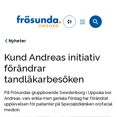
phone
number
010-
Nyheter
130
30
Kund Andreas initiativ
00
Kontakta oss
förändrar
Våra verksamheter
tandläkarbesöken
Hitta verksamhet
På Frösundas gruppboende Swedenborg i Uppsala bor 
Andreas, vars enkla men geniala förslag har förändrat 
upplevelsen för patienter på Specialistkliniken orofacial 
Så gör vi skillnad
medicin.