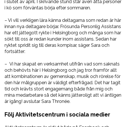
i slutet av april. I skrivande stund står även åtta personer
i kö som förväntas börja efter sommaren.
– Vi vill verkligen lära känna deltagarna som redan är här
innan nya deltagare börjar. Frösunda Personlig Assistans
har ett jättegott rykte i Helsingborg och många som har
sökt till oss är redan kunder inom assistans. Sedan har
ryktet spridit sig till deras kompisar, säger Sara och
fortsätter:
– Vi har skapat en verksamhet utifrån vad som saknats
och behövts här i Helsingborg och jag tror framför allt
att kombinationen av gemenskap, musik och rörelse för
den här målgruppen är väldigt efterfrågad. Det har tagit
tid och krävts stort engagemang både från mig och
mina medarbetare så det känns jätteroligt att vi äntligen
är igång! avslutar Sara Thronée.
Följ Aktivitetscentrum i sociala medier