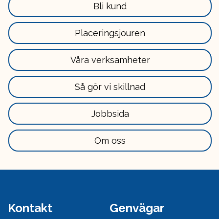
Läs
Bli kund
mer
här
Läs
Placeringsjouren
mer
här
Läs
Våra verksamheter
mer
här
Läs
Så gör vi skillnad
mer
här
Läs
Jobbsida
mer
här
Läs
Om oss
mer
här
Kontakt
Genvägar