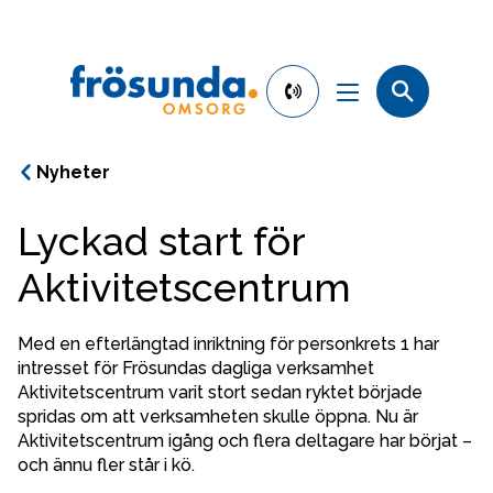
phone
number
010-
Nyheter
130
30
Lyckad start för
00
Kontakta oss
Aktivitetscentrum
Våra verksamheter
Med en efterlängtad inriktning för personkrets 1 har 
intresset för Frösundas dagliga verksamhet 
Hitta verksamhet
Aktivitetscentrum varit stort sedan ryktet började 
spridas om att verksamheten skulle öppna. Nu är 
Aktivitetscentrum igång och flera deltagare har börjat – 
Så gör vi skillnad
och ännu fler står i kö.