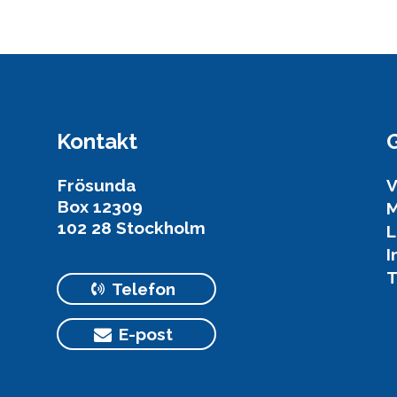
Kontakt
Frösunda
V
Box 12309
M
102 28 Stockholm
L
I
T
Telefon
E-post