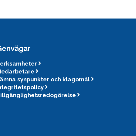
Genvägar
erksamheter
edarbetare
ämna synpunkter och klagomål
ntegritetspolicy
illgänglighetsredogörelse