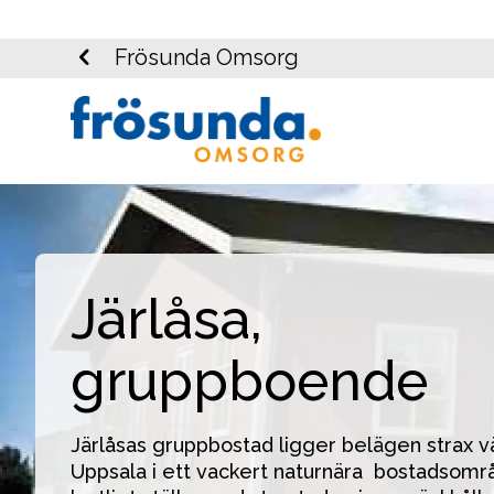
Frösunda Omsorg
Järlåsa,
gruppboende
Järlåsas gruppbostad ligger belägen strax v
Uppsala i ett vackert naturnära  bostadsområ