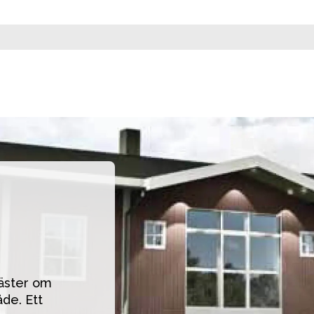
äster om 
de. Ett 