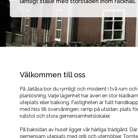
lantligt ställe med storstaden inom räckhåll. 
Välkommen till oss
På Järlåsa bor du rymligt och modernt i två rum och
planlösning. Varje lägenhet har även en stor klädk
uteplats eller balkong. Fastigheten är fullt handik
med hiss till övervåningen, ramp på utsidan, plats f
rullstol och stora gemensamhetslokaler.
På baksidan av huset ligger vår härliga trädgård. Där
gemensam uteplats med grill och utemöbler. Tomte