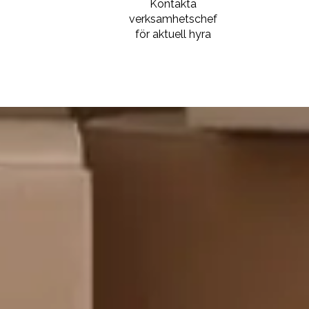
s
Kontakta
verksamhetschef
för aktuell hyra