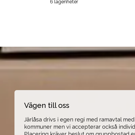
6 lägenheter
Vägen till oss
Järlåsa drivs i egen regi med ramavtal med e
kommuner men vi accepterar också individa
Placering kräver beslut om gruppbostad enl