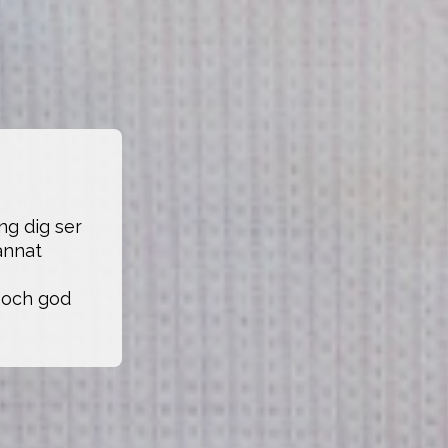
g dig ser 
annat 
 och god 