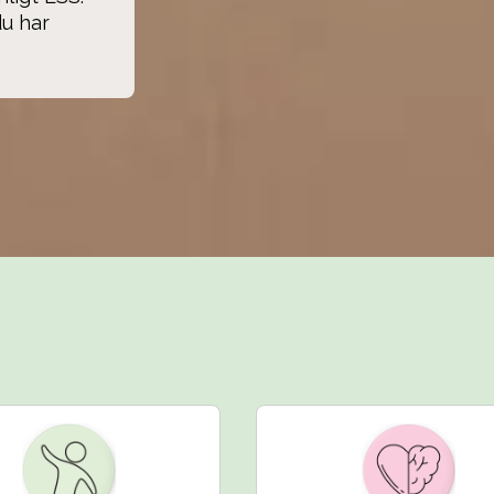
u har 