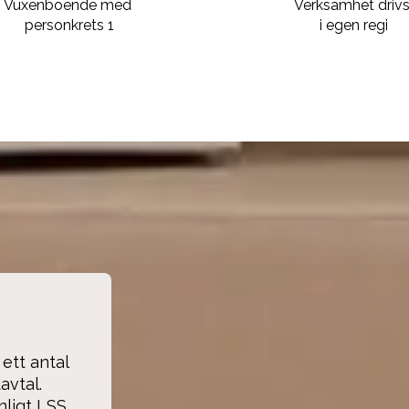
Vuxenboende med
Verksamhet driv
personkrets 1
i egen regi
tt antal 
vtal. 
igt LSS. 