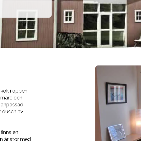
 kök i öppen
ammare och
appanpassad
ör dusch av
 finns en
n är stor med