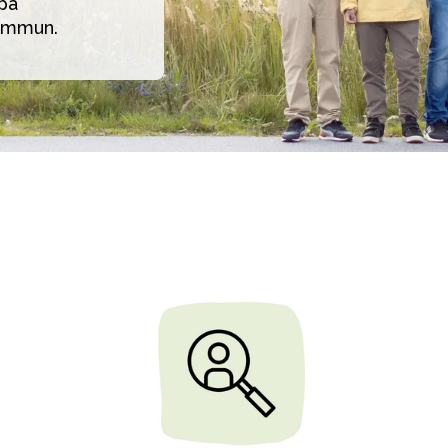
på 
kommun.