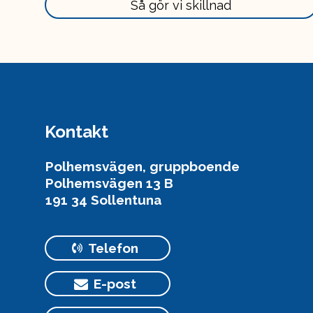
Läs
Så gör vi skillnad
mer
här
Kontakt
Polhemsvägen, gruppboende
Polhemsvägen 13 B
191 34 Sollentuna
Telefon
E-post