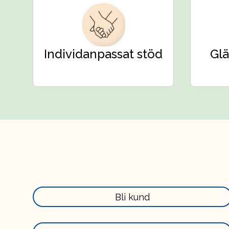
Individanpassat stöd
Glä
Läs
Bli kund
mer
här