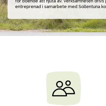
för boende att njuta av. Verksamheten drivs 
entreprenad i samarbete med Sollentuna 