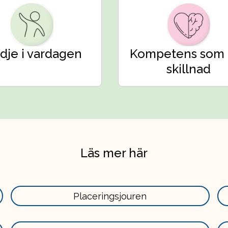
dje i vardagen
Kompetens som 
skillnad
Läs mer här
Läs
Placeringsjouren
mer
här