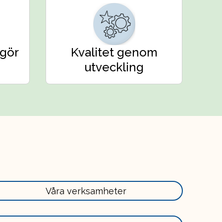
gör
Kvalitet genom
utveckling
Läs
Våra verksamheter
mer
här