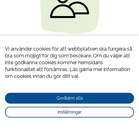
Antal platser
Vi använder cookies för att webbplatsen ska fungera så 
bra som möjligt för dig som besökare. Om du väljer att 
8 lägenheter
inte godkänna cookies kommer hemsidans 
funktionalitet att försämras. Läs gärna mer information 
om cookies innan du gör ditt val.
cookie
Godkänn alla
button
settings
Inställningar
button
Nödvändig
Prestandacookies