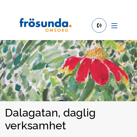
phone
number
010-
130
34
54
Dalagatan, daglig
verksamhet