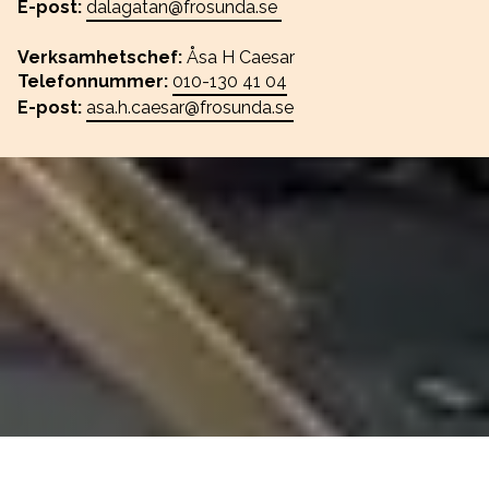
E-post:
dalagatan@frosunda.se
Verksamhetschef:
Åsa H Caesar
Telefonnummer:
010-130 41 04
E-post:
asa.h.caesar@frosunda.se