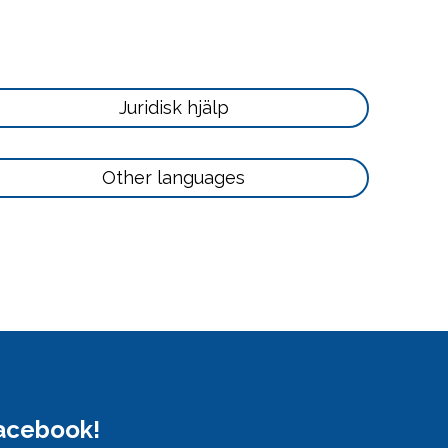
Läs
Juridisk hjälp
mer
här
Läs
Other languages
mer
här
Facebook!