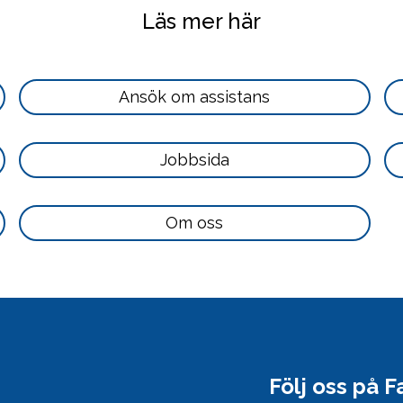
Läs mer här
Läs
Ansök om assistans
mer
här
Läs
Jobbsida
mer
här
Läs
Om oss
mer
här
Följ oss på 