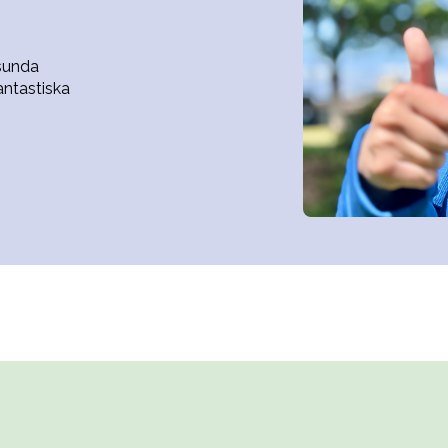
sunda
antastiska