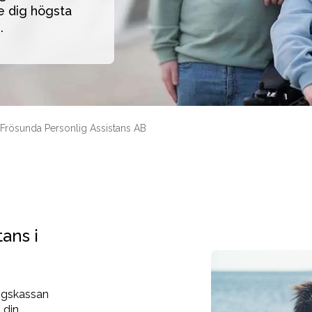
 dig högsta 
. 
Frösunda Personlig Assistans AB
tans i
ingskassan
 din