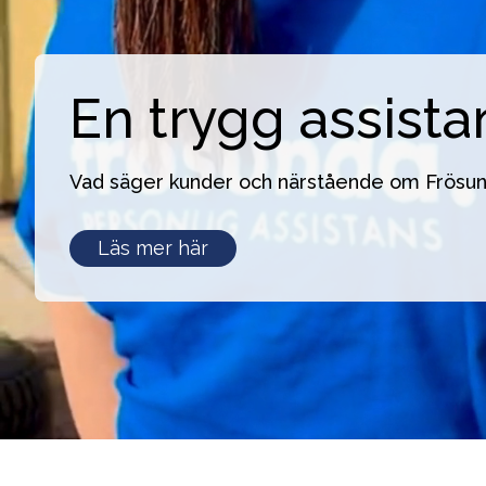
En trygg assista
Vad säger kunder och närstående om Frösu
En
Läs mer här
trygg
assistans