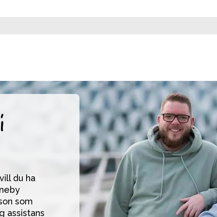
i
ll du ha 
neby 
son som 
g assistans 