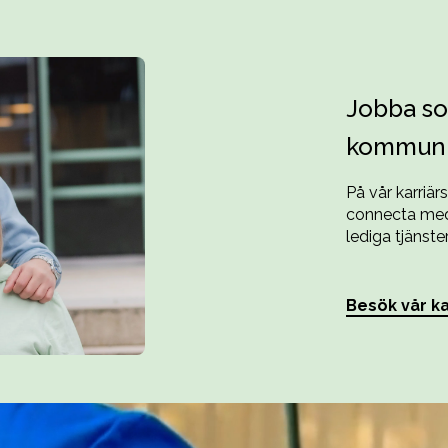
Jobba so
kommun
På vår karriär
connecta med 
lediga tjänster
Besök vår ka