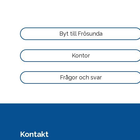
Läs
Byt till Frösunda
mer
här
Läs
Kontor
mer
här
Läs
Frågor och svar
mer
här
Kontakt