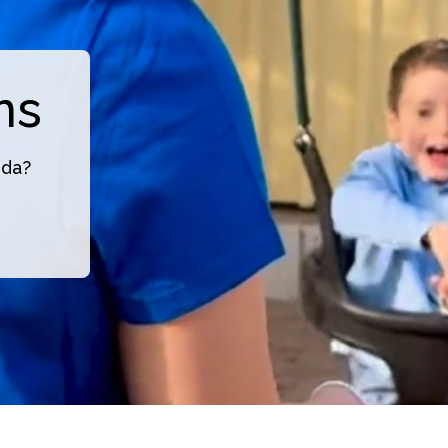
ns
nda?