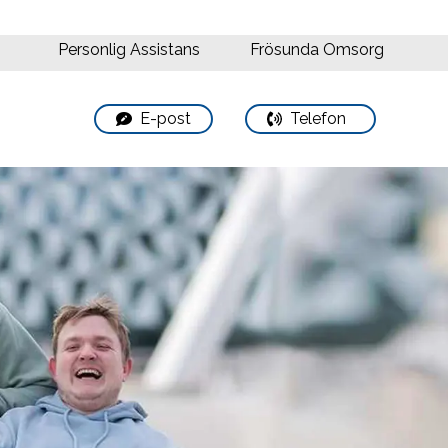
Personlig Assistans
Frösunda Omsorg
book
phone
E-post
Telefon
phone
a
number
number
tour
0455-
0455-
195
195
70
70