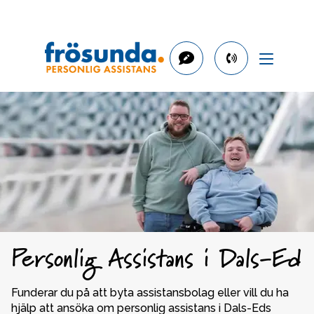
phone
number
031-
723
73
93
Personlig Assistans i Dals-Ed
Funderar du på att byta assistansbolag eller vill du ha 
hjälp att ansöka om personlig assistans i Dals-Eds 