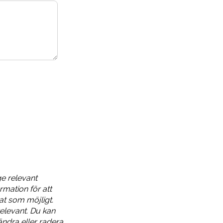
ge relevant
rmation för att
dat som möjligt.
elevant. Du kan
ändra eller radera