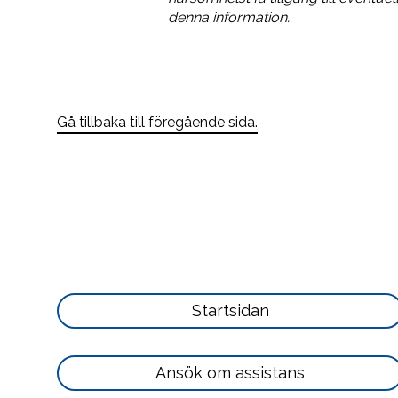
denna information.
Gå tillbaka till föregående sida.
Läs
Startsidan
mer
här
Läs
Ansök om assistans
mer