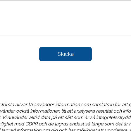
Fyll
Skicka
i
formuläret
så
kontaktar
vi
dig
 största allvar. Vi använder information som samlats in för att 
vänder också informationen till att analysera resultat och info
. Vi använder alltid data på ett sätt som är så integritetsskyd
enlighet med GDPR och de lagras endast så länge som det är r
ll lagrad information om dig och har möjlighet att uppdatera, 