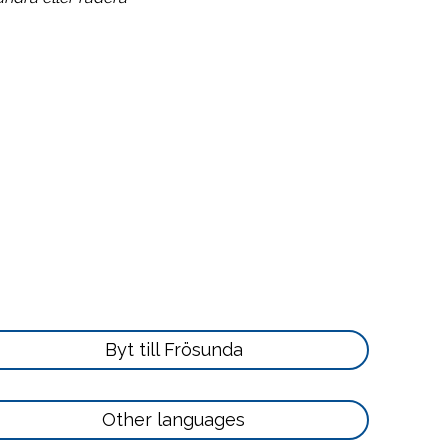
Läs
Byt till Frösunda
mer
här
Läs
Other languages
mer