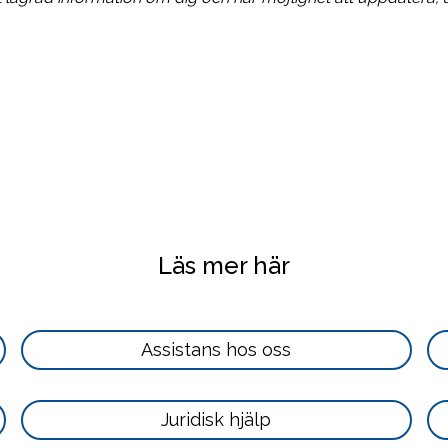
Läs mer här
Läs
Assistans hos oss
mer
här
Läs
Juridisk hjälp
mer