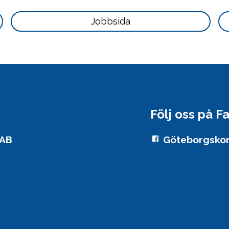
här
Läs
Jobbsida
mer
här
Följ oss på 
 AB
Göteborgskon