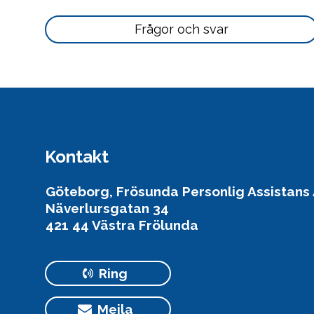
här
Läs
Frågor och svar
mer
här
Kontakt
Göteborg, Frösunda Personlig Assistans
Näverlursgatan 34
421 44 Västra Frölunda
Ring
Mejla