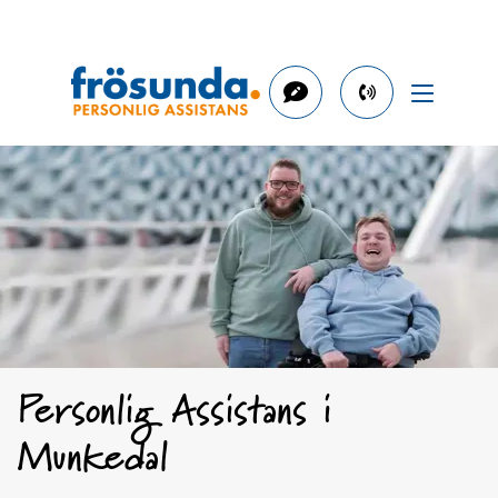
phone
number
031-
723
73
93
Personlig Assistans i
Munkedal