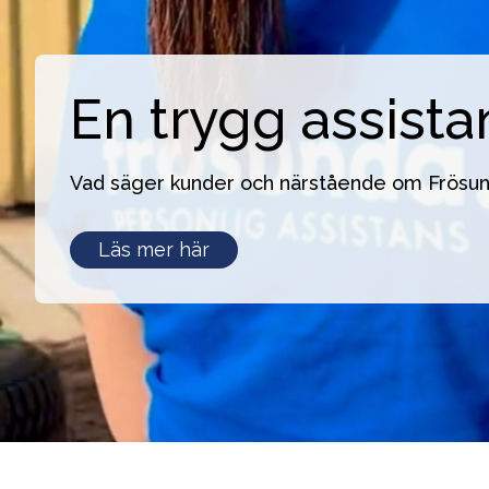
En trygg assista
Vad säger kunder och närstående om Frösu
En
Läs mer här
trygg
assistans