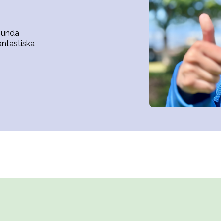
sunda
antastiska