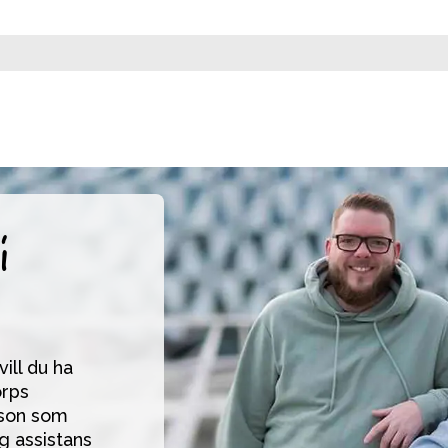
i
ll du ha 
rps 
son som 
g assistans 