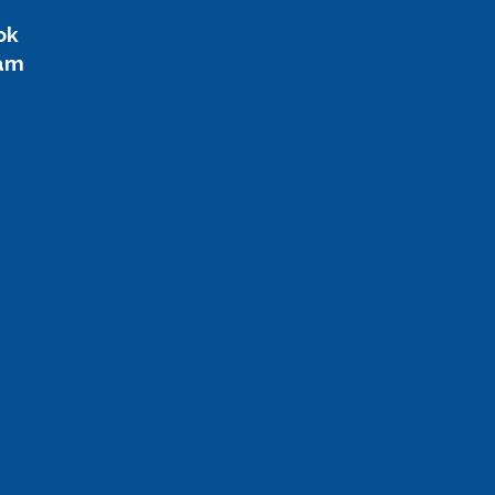
ok
ram