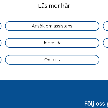
Läs mer här
Läs
Ansök om assistans
mer
här
Läs
Jobbsida
mer
här
Läs
Om oss
mer
här
Följ oss