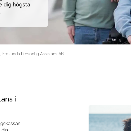
 dig högsta 
. 
, Frösunda Personlig Assistans AB
tans i
ingskassan
 din