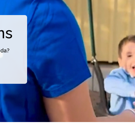
ns
nda?