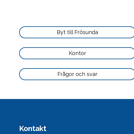
Läs
Byt till Frösunda
mer
här
Läs
Kontor
mer
här
Läs
Frågor och svar
mer
här
Kontakt