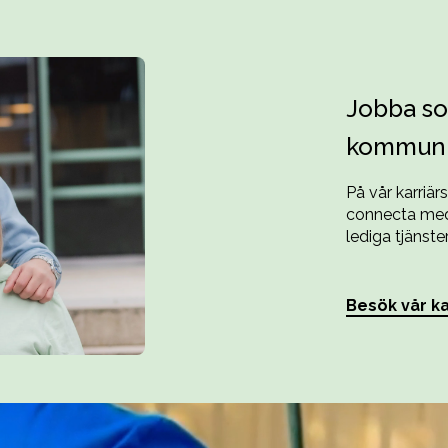
Jobba so
kommun
På vår karriär
connecta med 
lediga tjänster
Besök vår ka