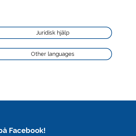
Läs
Juridisk hjälp
mer
här
Läs
Other languages
mer
här
 på Facebook!