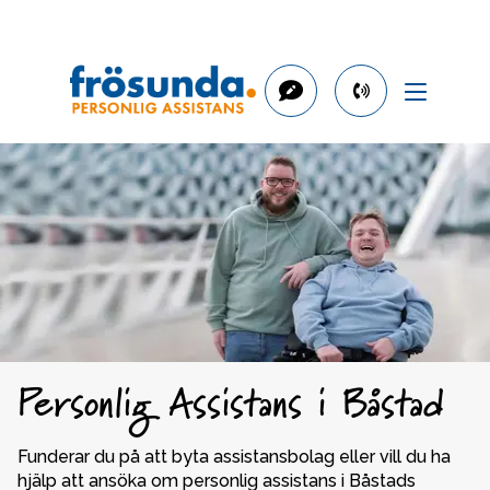
phone
number
042-
400
10
80
Personlig Assistans i Båstad
Funderar du på att byta assistansbolag eller vill du ha 
hjälp att ansöka om personlig assistans i Båstads 