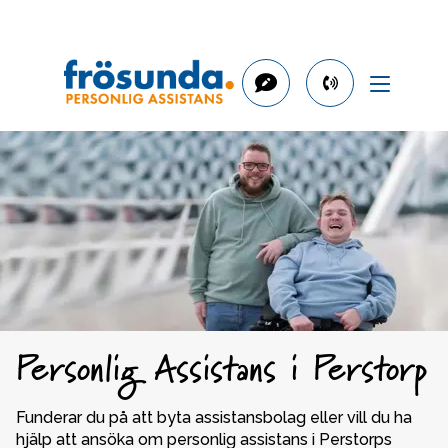
phone
number
042-
400
10
80
Personlig Assistans i Perstorp
Funderar du på att byta assistansbolag eller vill du ha 
hjälp att ansöka om personlig assistans i Perstorps 