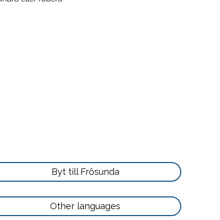
Läs
Byt till Frösunda
mer
här
Läs
Other languages
mer