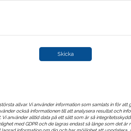
Fyll
Skicka
i
formuläret
så
kontaktar
vi
dig
 största allvar. Vi använder information som samlats in för att 
vänder också informationen till att analysera resultat och info
. Vi använder alltid data på ett sätt som är så integritetsskyd
enlighet med GDPR och de lagras endast så länge som det är r
ll lagrad information om dig och har möjlighet att uppdatera, 