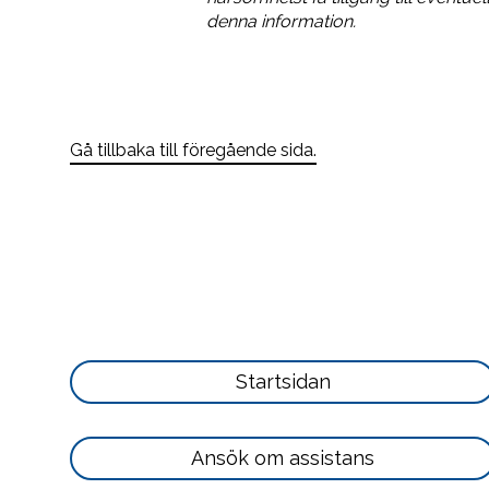
denna information.
Gå tillbaka till föregående sida.
Läs
Startsidan
mer
här
Läs
Ansök om assistans
mer