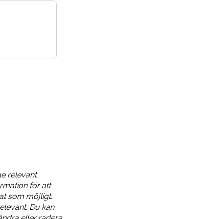
ge relevant
rmation för att
dat som möjligt.
elevant. Du kan
ändra eller radera