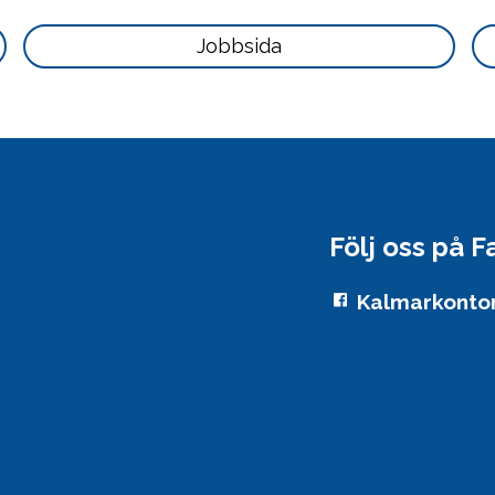
här
Läs
Jobbsida
mer
här
Följ oss på 
Kalmarkonto