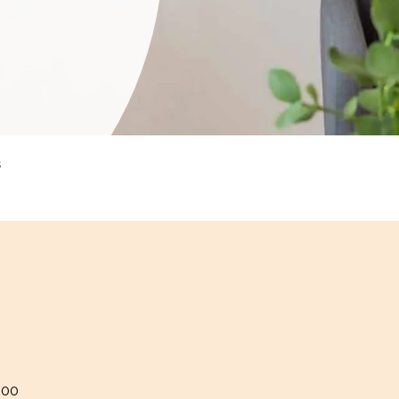
s
.00