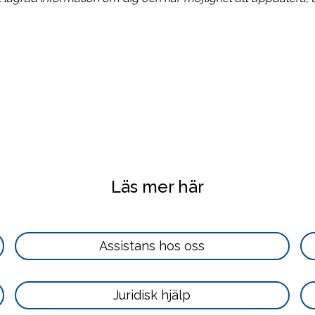
Läs mer här
Läs
Assistans hos oss
mer
här
Läs
Juridisk hjälp
mer