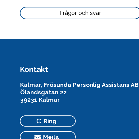
här
Läs
Frågor och svar
mer
här
Kontakt
Kalmar, Frösunda Personlig Assistans AB
Ölandsgatan 22
39231 Kalmar
Ring
Mejla