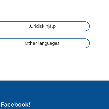
Läs
Juridisk hjälp
mer
här
Läs
Other languages
mer
här
å Facebook!