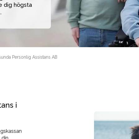
 dig högsta 
. 
unda Personlig Assistans AB
tans i
ingskassan
 din