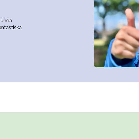
sunda
antastiska