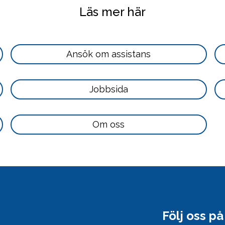
Läs mer här
Läs
Ansök om assistans
mer
här
Läs
Jobbsida
mer
här
Läs
Om oss
mer
här
Följ oss p