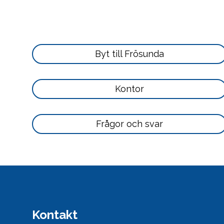
Läs
Byt till Frösunda
mer
här
Läs
Kontor
mer
här
Läs
Frågor och svar
mer
här
Kontakt