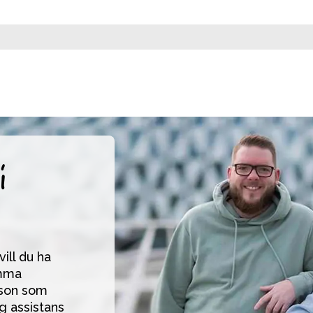
i
ll du ha 
mma 
son som 
g assistans 