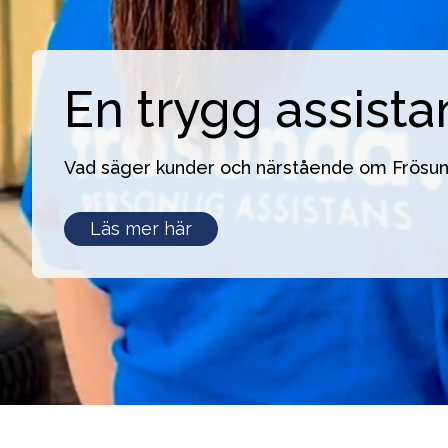
En trygg assista
Vad säger kunder och närstående om Frösu
En
Läs mer här
trygg
assistans