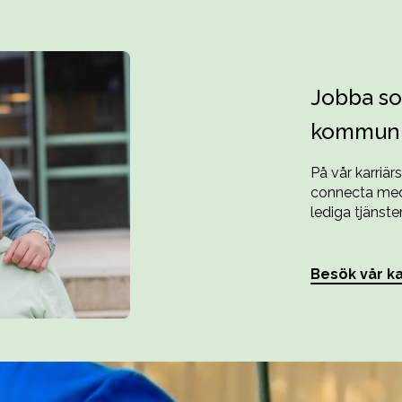
Jobba so
kommun
På vår karriär
connecta med 
lediga tjänster
Besök vår ka