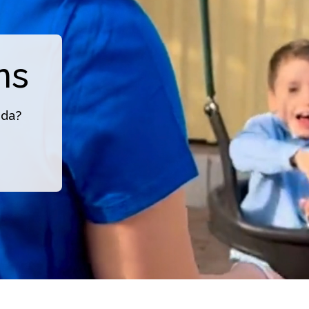
ns
nda?