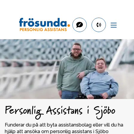
phone
number
040-
624
99
69
Personlig Assistans i Sjöbo
Funderar du på att byta assistansbolag eller vill du ha 
hjälp att ansöka om personlig assistans i Sjöbo 