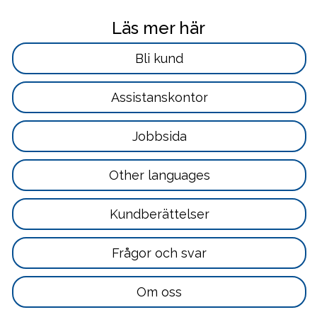
Läs mer här
Läs
Bli kund
mer
här
Läs
Assistanskontor
mer
här
Läs
Jobbsida
mer
här
Läs
Other languages
mer
här
Läs
Kundberättelser
mer
här
Läs
Frågor och svar
mer
här
Läs
Om oss
mer