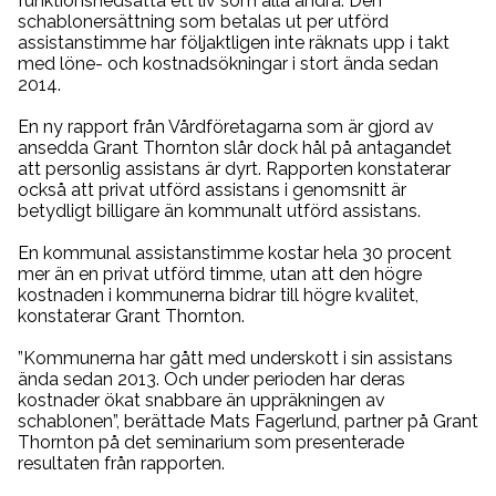
funktionsnedsatta ett liv som alla andra. Den
schablonersättning som betalas ut per utförd
assistanstimme har följaktligen inte räknats upp i takt
med löne- och kostnadsökningar i stort ända sedan
2014.
En ny rapport från Vårdföretagarna som är gjord av
ansedda Grant Thornton slår dock hål på antagandet
att personlig assistans är dyrt. Rapporten konstaterar
också att privat utförd assistans i genomsnitt är
betydligt billigare än kommunalt utförd assistans.
En kommunal assistanstimme kostar hela 30 procent
mer än en privat utförd timme, utan att den högre
kostnaden i kommunerna bidrar till högre kvalitet,
konstaterar Grant Thornton.
”Kommunerna har gått med underskott i sin assistans
ända sedan 2013. Och under perioden har deras
kostnader ökat snabbare än uppräkningen av
schablonen”, berättade Mats Fagerlund, partner på Grant
Thornton på det seminarium som presenterade
resultaten från rapporten.