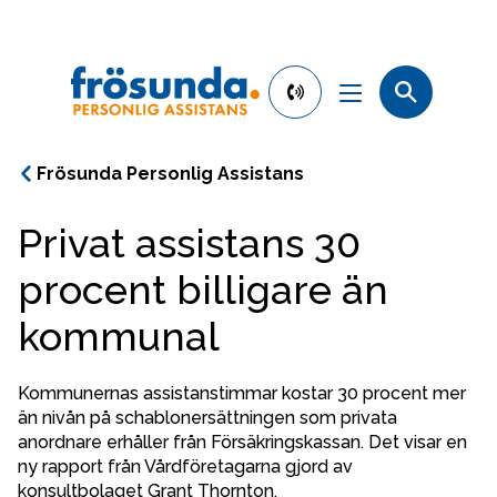
phone
number
010-
Frösunda Personlig Assistans
130
30
Privat assistans 30
00
Assistans hos oss
procent billigare än
Byt till Frösunda
kommunal
Ansök om assistans
Kommunernas assistanstimmar kostar 30 procent mer 
än nivån på schablonersättningen som privata 
anordnare erhåller från Försäkringskassan. Det visar en 
Kontor
ny rapport från Vårdföretagarna gjord av 
konsultbolaget Grant Thornton.