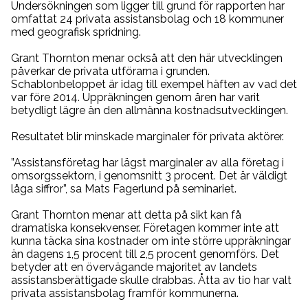
Undersökningen som ligger till grund för rapporten har
omfattat 24 privata assistansbolag och 18 kommuner
med geografisk spridning.
Grant Thornton menar också att den här utvecklingen
påverkar de privata utförarna i grunden.
Schablonbeloppet är idag till exempel häften av vad det
var före 2014. Uppräkningen genom åren har varit
betydligt lägre än den allmänna kostnadsutvecklingen.
Resultatet blir minskade marginaler för privata aktörer.
”Assistansföretag har lägst marginaler av alla företag i
omsorgssektorn, i genomsnitt 3 procent. Det är väldigt
låga siffror”, sa Mats Fagerlund på seminariet.
Grant Thornton menar att detta på sikt kan få
dramatiska konsekvenser. Företagen kommer inte att
kunna täcka sina kostnader om inte större uppräkningar
än dagens 1,5 procent till 2,5 procent genomförs. Det
betyder att en övervägande majoritet av landets
assistansberättigade skulle drabbas. Åtta av tio har valt
privata assistansbolag framför kommunerna.