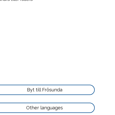
Läs
Byt till Frösunda
mer
här
Läs
Other languages
mer