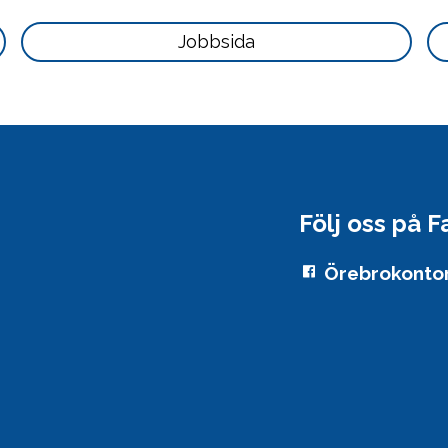
här
Läs
Jobbsida
mer
här
Följ oss på 
Örebrokonto