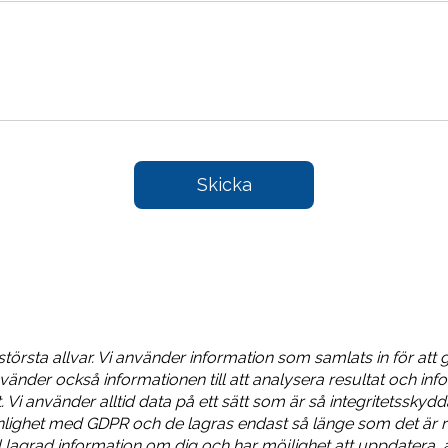
Fyll
Skicka
i
formuläret
så
kontaktar
vi
dig
 största allvar. Vi använder information som samlats in för att 
vänder också informationen till att analysera resultat och info
. Vi använder alltid data på ett sätt som är så integritetsskyd
enlighet med GDPR och de lagras endast så länge som det är r
ll lagrad information om dig och har möjlighet att uppdatera, 