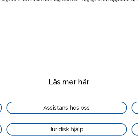
Läs mer här
Läs
Assistans hos oss
mer
här
Läs
Juridisk hjälp
mer