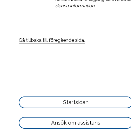
denna information.
Gå tillbaka till föregående sida.
Läs
Startsidan
mer
här
Läs
Ansök om assistans
mer