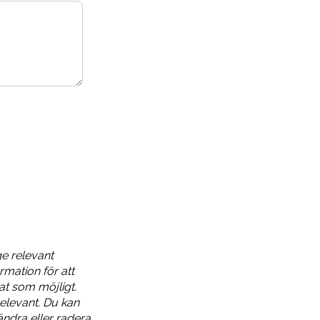
ge relevant
rmation för att
dat som möjligt.
elevant. Du kan
ändra eller radera