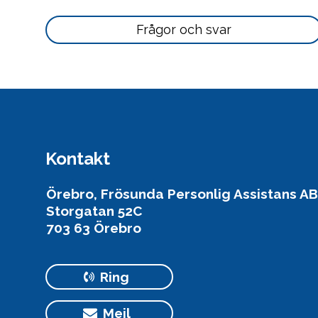
här
Läs
Frågor och svar
mer
här
Kontakt
Örebro, Frösunda Personlig Assistans AB
Storgatan 52C
703 63 Örebro
Ring
Mejl