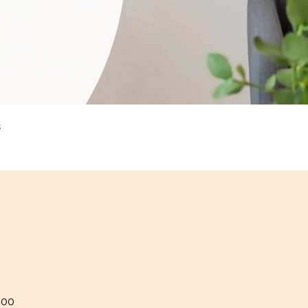
s
.00