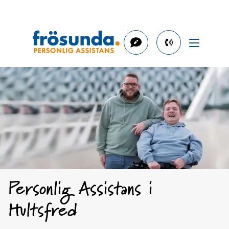
phone
number
0491-
273
60
Personlig Assistans i
Hultsfred