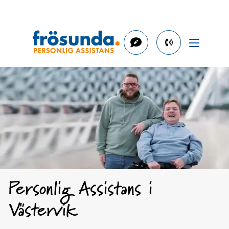
phone
number
0491-
273
60
Personlig Assistans i
Västervik