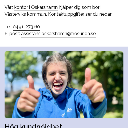
Vårt
kontor i Oskarshamn
hjälper dig som bor i
Västerviks kommun. Kontaktuppgifter ser du nedan.
Tel:
0491-273 60
E-post:
assistans.oskarshamn@frosunda.se
Hög kundnöjdhet