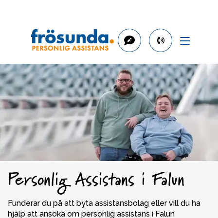
phone
number
08-
505
231
00
Personlig Assistans i Falun
Funderar du på att byta assistansbolag eller vill du ha 
hjälp att ansöka om personlig assistans i Falun 