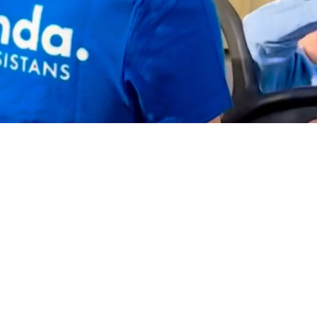
En trygg
assistans
Vad säger kunder och närstående om Frösunda?