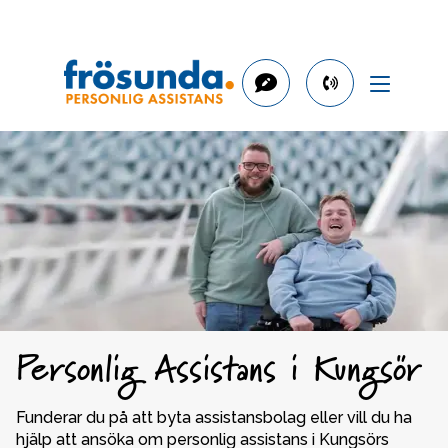
phone
number
08-
505
231
00
Personlig Assistans i Kungsör
Funderar du på att byta assistansbolag eller vill du ha 
hjälp att ansöka om personlig assistans i Kungsörs 