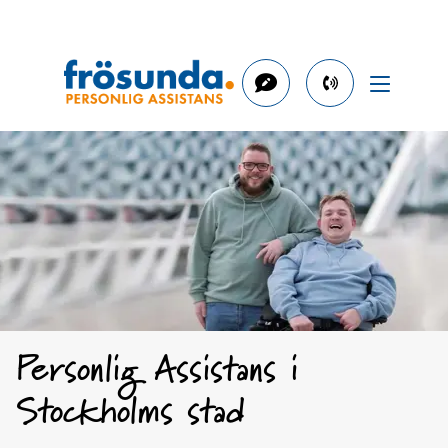
phone
number
08-
505
231
00
Personlig Assistans i
Stockholms stad