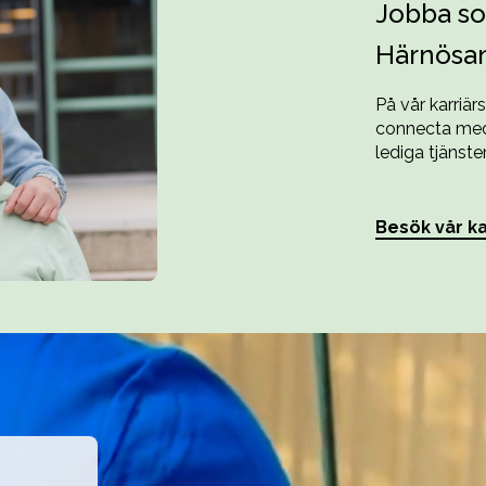
Jobba so
Härnösa
På vår karriär
connecta med 
lediga tjänster
Besök vår ka