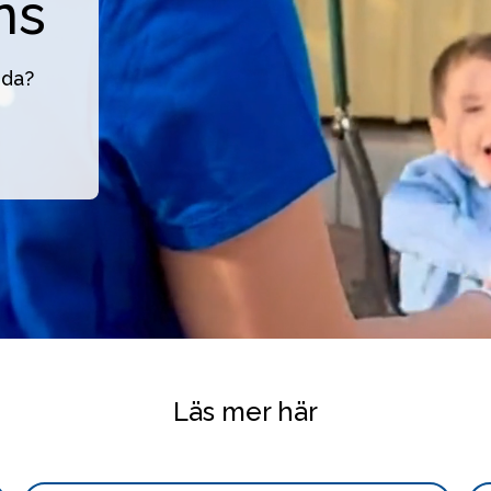
ns
nda?
Läs mer här