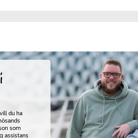
i
ll du ha 
nösands 
son som 
g assistans 