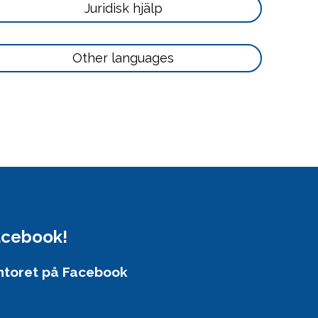
Läs
Juridisk hjälp
mer
här
Läs
Other languages
mer
här
Facebook!
ntoret på Facebook