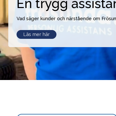
En trygg assista
Vad säger kunder och närstående om Frösu
En
Läs mer här
trygg
assistans