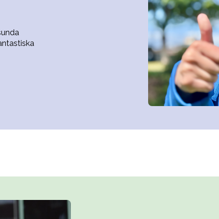
sunda
antastiska