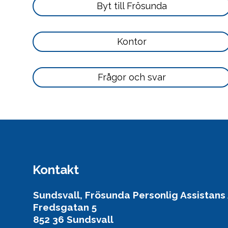
Läs
Byt till Frösunda
mer
här
Läs
Kontor
mer
här
Läs
Frågor och svar
mer
här
Kontakt
Sundsvall, Frösunda Personlig Assistans
Fredsgatan 5
852 36 Sundsvall