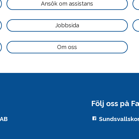
Läs
Ansök om assistans
mer
här
Läs
Jobbsida
mer
här
Läs
Om oss
mer
här
Följ oss på 
 AB
Sundsvallsko