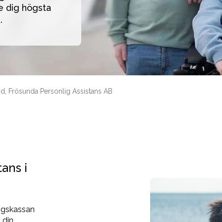
 dig högsta 
. 
d, Frösunda Personlig Assistans AB
tans i
ingskassan
 din