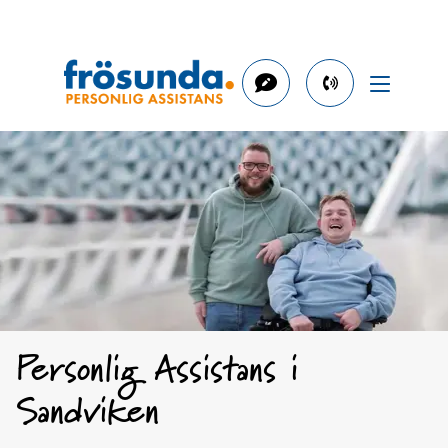
phone
number
060-
149
470
Personlig Assistans i
Sandviken