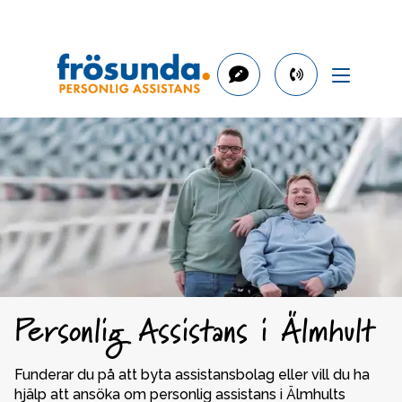
phone
number
0470-
76
53
53
Personlig Assistans i Älmhult
Funderar du på att byta assistansbolag eller vill du ha 
hjälp att ansöka om personlig assistans i Älmhults 