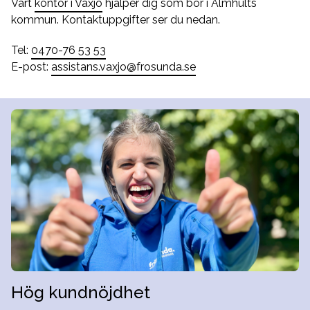
Vårt
kontor i Växjö
hjälper dig som bor i Älmhults
kommun. Kontaktuppgifter ser du nedan.
Tel:
0470-76 53 53
E-post:
assistans.vaxjo@frosunda.se
Hög kundnöjdhet